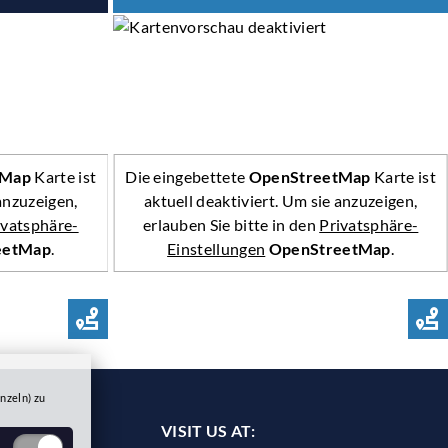
tMap
Karte ist
Die eingebettete
OpenStreetMap
Karte ist
 anzuzeigen,
aktuell deaktiviert. Um sie anzuzeigen,
ivatsphäre-
erlauben Sie bitte in den
Privatsphäre-
eetMap
.
Einstellungen
OpenStreetMap
.
ROUTE PLANNER
nzeln) zu
VISIT US AT: