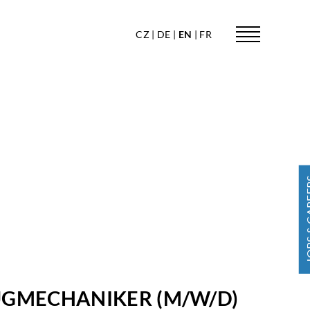
CZ
DE
EN
FR
JOBS & 
GMECHANIKER (M/W/D)