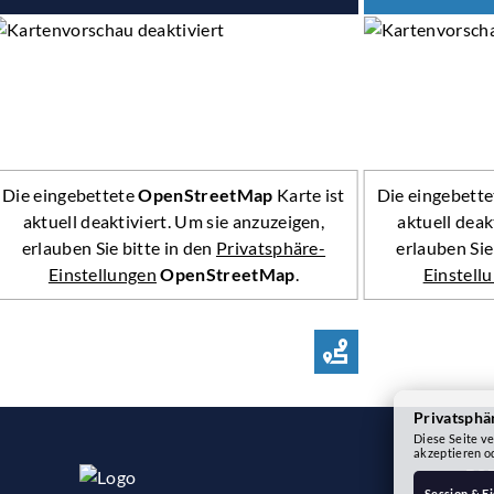
Die eingebettete
OpenStreetMap
Karte ist
Die eingebett
aktuell deaktiviert. Um sie anzuzeigen,
aktuell deak
erlauben Sie bitte in den
Privatsphäre-
erlauben Sie
Einstellungen
OpenStreetMap
.
Einstell
ROUTE PLANNE
Privatsphä
Diese Seite ve
akzeptieren o
PS
Session & E