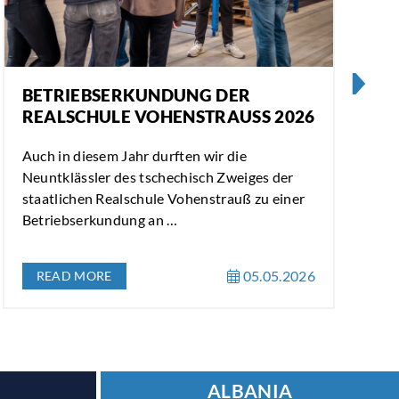
BETRIEBSERKUNDUNG DER
REALSCHULE VOHENSTRAUSS 2026
Auch in diesem Jahr durften wir die
W
Neuntklässler des tschechisch Zweiges der
a
staatlichen Realschule Vohenstrauß zu einer
G
Betriebserkundung an …
S
05.05.2026
READ MORE
ALBANIA