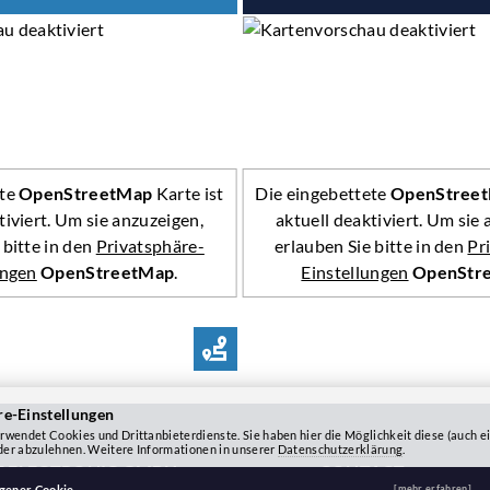
ete
OpenStreetMap
Karte ist
Die eingebettete
OpenStree
tiviert. Um sie anzuzeigen,
aktuell deaktiviert. Um sie
 bitte in den
Privatsphäre-
erlauben Sie bitte in den
Pr
ungen
OpenStreetMap
.
Einstellungen
OpenStr
R
ROUTE PLANNER
re-Einstellungen
rwendet Cookies und Drittanbieterdienste. Sie haben hier die Möglichkeit diese (auch ei
der abzulehnen. Weitere Informationen in unserer
Datenschutzerklärung
.
Z ELECTRONIC GMBH
CONTACT
igener Cookie
[mehr erfahren]