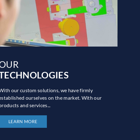
OUR
TECHNOLOGIES
With our custom solutions, we have firmly
established ourselves on the market. With our
products and services...
LEARN MORE