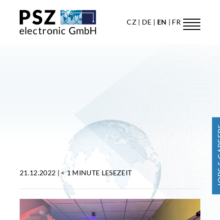
CZ
DE
EN
FR
JOBS & 
21.12.2022 |
< 1 MINUTE
LESEZEIT