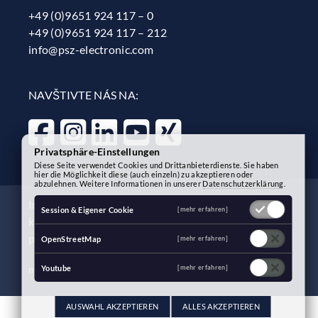
+49 (0)9651 924 117 – 0
+49 (0)9651 924 117 – 212
info@psz-electronic.com
NAVŠTIVTE NÁS NA:
Privatsphäre-Einstellungen
Diese Seite verwendet Cookies und Drittanbieterdienste. Sie haben
hier die Möglichkeit diese (auch einzeln) zu akzeptieren oder
abzulehnen. Weitere Informationen in unserer
Datenschutzerklärung
.
Impressum
Ochrana osobních údajů
Práce a
Session & Eigener Cookie
[mehr erfahren]
kariéra
Systém oznamování
Obchodní
podmínky
OpenStreetMap
[mehr erfahren]
Youtube
[mehr erfahren]
made with
by
agentur fenzl
AUSWAHL AKZEPTIEREN
ALLES AKZEPTIEREN