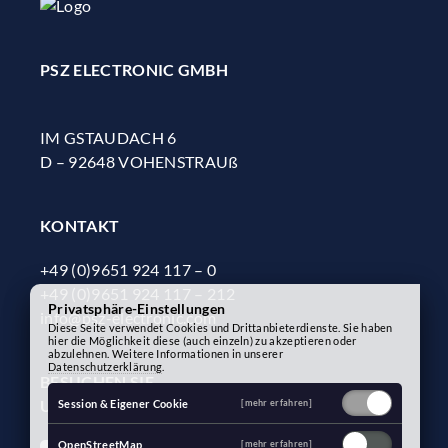
PSZ ELECTRONIC GMBH
IM GSTAUDACH 6
D – 92648 VOHENSTRAUß
KONTAKT
+49 (0)9651 924 117 – 0
+49 (0)9651 924 117 – 212
Privatsphäre-Einstellungen
info@psz-electronic.com
Diese Seite verwendet Cookies und Drittanbieterdienste. Sie haben
hier die Möglichkeit diese (auch einzeln) zu akzeptieren oder
abzulehnen. Weitere Informationen in unserer
Datenschutzerklärung
.
BESUCHEN SIE
UNS AUF:
Session & Eigener Cookie
[mehr erfahren]
OpenStreetMap
[mehr erfahren]